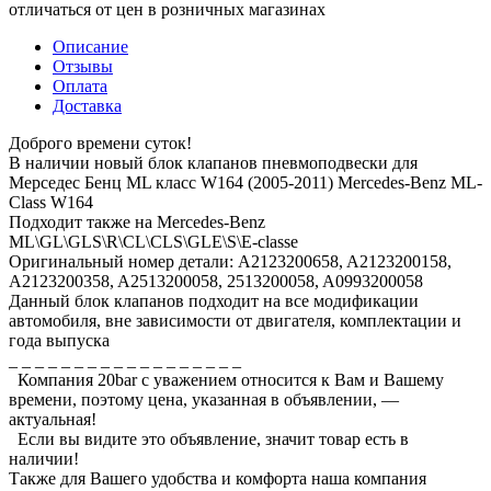
отличаться от цен в розничных магазинах
Описание
Отзывы
Оплата
Доставка
Доброго времени суток!
В наличии новый блок клапанов пневмоподвески для
Мерседес Бенц ML класс W164 (2005-2011) Mercedes-Benz ML-
Class W164
Подходит также на Mercedes-Benz
ML\GL\GLS\R\CL\CLS\GLE\S\E-classe
Оригинальный номер детали: A2123200658, A2123200158,
A2123200358, A2513200058, 2513200058, A0993200058
Данный блок клапанов подходит на все модификации
автомобиля, вне зависимости от двигателя, комплектации и
года выпуска
_ _ _ _ _ _ _ _ _ _ _ _ _ _ _ _ _ _
Компания 20bar c уважением относится к Вам и Вашему
времени, поэтому цена, указанная в объявлении, —
актуальная!
Если вы видите это объявление, значит товар есть в
наличии!
Также для Вашего удобства и комфорта наша компания