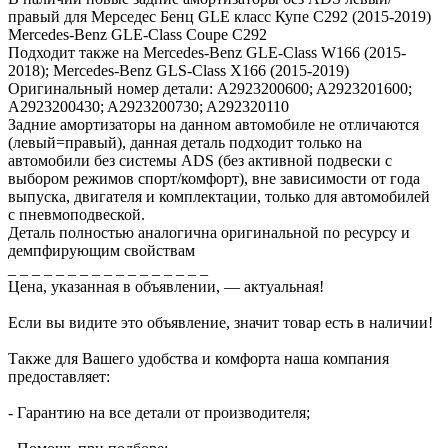
правый для Мерседес Бенц GLE класс Купе С292 (2015-2019)
Mercedes-Benz GLE-Class Coupe C292
Подходит также на Mercedes-Benz GLE-Class W166 (2015-
2018); Mercedes-Benz GLS-Class X166 (2015-2019)
Оригинальный номер детали: A2923200600; A2923201600;
A2923200430; A2923200730; A292320110
Задние амортизаторы на данном автомобиле не отличаются
(левый=правый), данная деталь подходит только на
автомобили без системы ADS (без активной подвески с
выбором режимов спорт/комфорт), вне зависимости от года
выпуска, двигателя и комплектации, только для автомобилей
с пневмоподвеской.
Деталь полностью аналогична оригинальной по ресурсу и
демпфирующим свойствам
_ _ _ _ _ _ _ _ _ _ _ _ _ _ _ _ _
Цена, указанная в объявлении, — актуальная!
Если вы видите это объявление, значит товар есть в наличии!
Также для Вашего удобства и комфорта наша компания
предоставляет:
- Гарантию на все детали от производителя;