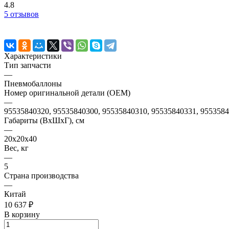
4.8
5 отзывов
Характеристики
Тип запчасти
—
Пневмобаллоны
Номер оригинальной детали (OEM)
—
95535840320, 95535840300, 95535840310, 95535840331, 955358
Габариты (ВхШхГ), см
—
20x20x40
Вес, кг
—
5
Страна производства
—
Китай
10 637 ₽
В корзину