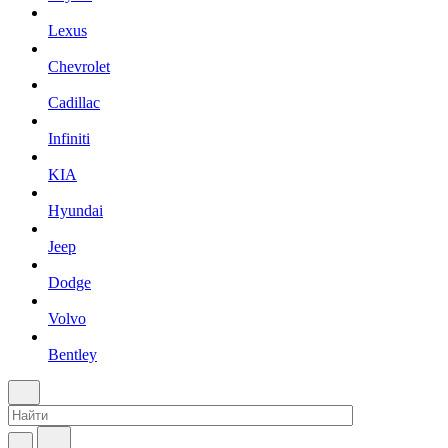
Lexus
Chevrolet
Cadillac
Infiniti
KIA
Hyundai
Jeep
Dodge
Volvo
Bentley