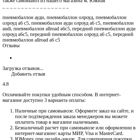
также самовывоз из нашего магазина м. Южная
_ _ _ _ _ _ _ _ _ _ _ _ _ _ _ _ _ _
пневмобаллон ауди, пневмобаллон олроуд, пневмобаллон
олроуд а6 с5, пневмобаллон ауди олроуд а6 с5, пневмобаллон
audi, пневмобаллон allroad a6c5, передний пневмобаллон ауди
олроуд а6с5, передний пневмобаллон олроуд а6 с5, передний
пневмобаллон allroad a6 c5
Отзывы
Загрузка отзывов...
Добавить отзыв
4.8
Оплачивайте покупки удобным способом. В интернет-
магазине доступно 3 варианта оплаты:
Наличные при самовывозе. Оформите заказ на сайте, и
после подтверждения заказа менеджером вы можете
оплатить товар в магазине наличными.
Безналичный расчет при самовывозе или оформлении в
интернет-магазине: карты МИР, Visa и MasterCard.
ЮMoney при онлайн-заказе. Для совершения покупки