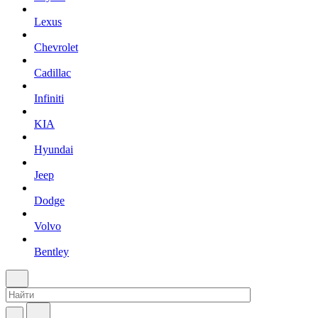
Lexus
Chevrolet
Cadillac
Infiniti
KIA
Hyundai
Jeep
Dodge
Volvo
Bentley