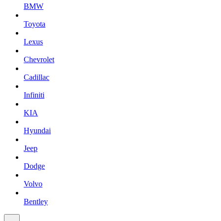
BMW
Toyota
Lexus
Chevrolet
Cadillac
Infiniti
KIA
Hyundai
Jeep
Dodge
Volvo
Bentley