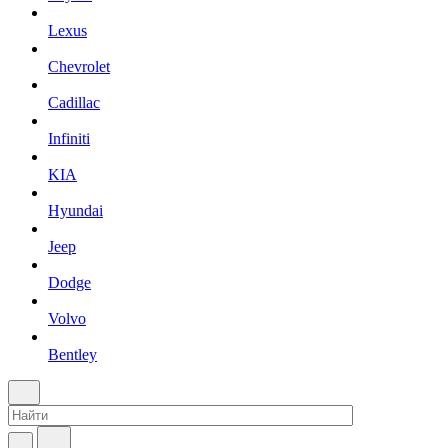
Lexus
Chevrolet
Cadillac
Infiniti
KIA
Hyundai
Jeep
Dodge
Volvo
Bentley