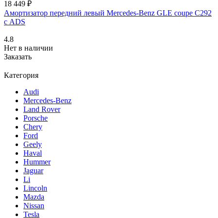
18 449 ₽
Амортизатор передний левый Mercedes-Benz GLE coupe C292
с ADS
4.8
Нет в наличии
Заказать
Категория
Audi
Mercedes-Benz
Land Rover
Porsche
Chery
Ford
Geely
Haval
Hummer
Jaguar
Li
Lincoln
Mazda
Nissan
Tesla