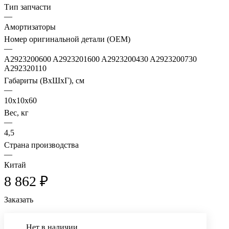
Тип запчасти
—
Амортизаторы
Номер оригинальной детали (OEM)
—
A2923200600 A2923201600 A2923200430 A2923200730
A292320110
Габариты (ВхШхГ), см
—
10х10х60
Вес, кг
—
4,5
Страна производства
—
Китай
8 862 ₽
Заказать
Нет в наличии