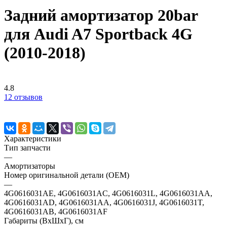
Задний амортизатор 20bar
для Audi A7 Sportback 4G
(2010-2018)
4.8
12 отзывов
Характеристики
Тип запчасти
—
Амортизаторы
Номер оригинальной детали (OEM)
—
4G0616031AE, 4G0616031AC, 4G0616031L, 4G0616031AA,
4G0616031AD, 4G0616031AA, 4G0616031J, 4G0616031T,
4G0616031AB, 4G0616031AF
Габариты (ВхШхГ), см