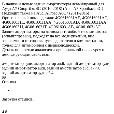
В наличии новые задние амортизаторы левый/правый для
Ауди А7 Спортбэк 4G (2010-2018) (Audi A7 Sportback 4G)
Подходит также на Audi Allroad A6C7 (2011-2016)
Оригинальный номер детали: 4G0616031AE, 4G0616031AC,
4G0616031L, 4G0616031AA, 4G0616031AD, 4G0616031AA,
4G0616031J, 4G0616031T, 4G0616031AB, 4G0616031AF
Задние амортизаторы на данном автомобиле не отличаются
(левый=правый), подходят на все модификации, вне
зависимости от года выпуска, двигателя и комплектации,
только для автомобилей с пневмоподвеской.
Деталь полностью аналогична оригинальной по ресурсу и
демпфирующим свойствам.
амортизатор ауди, амортизатор audi, задний амортизатор ауди,
задний амортизатор audi, задний амортизатор audi a7 4g,
задний амортизатор ауди а7 4г
##
Отзывы
Загрузка отзывов...
4.8