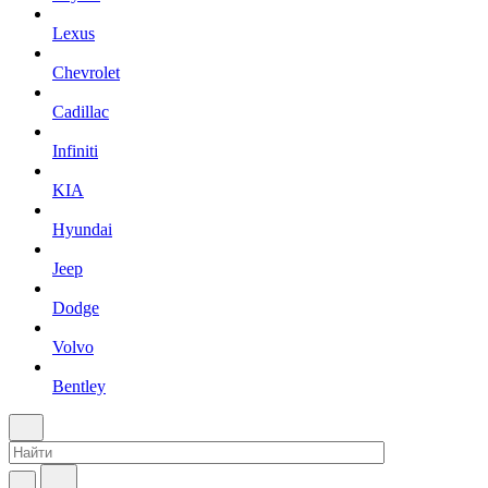
Lexus
Chevrolet
Cadillac
Infiniti
KIA
Hyundai
Jeep
Dodge
Volvo
Bentley