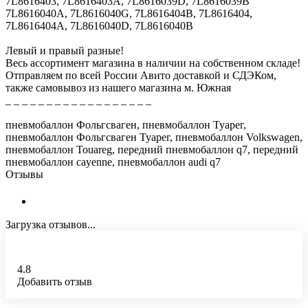
7L8616403, 7L8616403A, 7L8616039D, 7L8616039B
7L8616040A, 7L8616040G, 7L8616404B, 7L8616404,
7L8616404A, 7L8616040D, 7L8616040B
Левый и правый разные!
Весь ассортимент магазина в наличии на собственном складе!
Отправляем по всей России Авито доставкой и СДЭКом,
также самовывоз из нашего магазина м. Южная
_ _ _ _ _ _ _ _ _ _ _ _ _ _ _ _ _ _
пневмобаллон Фольгсваген, пневмобаллон Туарег,
пневмобаллон Фольгсваген Туарег, пневмобаллон Volkswagen,
пневмобаллон Touareg, передний пневмобаллон q7, передний
пневмобаллон cayenne, пневмобаллон audi q7
Отзывы
Загрузка отзывов...
4.8
Добавить отзыв