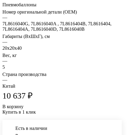
Пневмобаллоны
Номер оригинальной детали (OEM)
—
7L8616040G, 7L8616040A , 7L8616404B, 7L8616404,
7L8616404A, 7L8616040D, 7L8616040B
Габариты (ВхШхГ), см
—
20x20x40
Вес, кг
—
5
Страна производства
—
Китай
10 637 ₽
В корзину
Купить в 1 клик
Есть в наличии