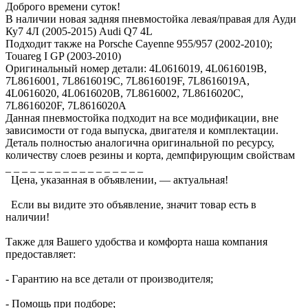
Доброго времени суток!
В наличии новая задняя пневмостойка левая/правая для Ауди
Ку7 4Л (2005-2015) Audi Q7 4L
Подходит также на Porsche Cayenne 955/957 (2002-2010);
Touareg I GP (2003-2010)
Оригинальный номер детали: 4L0616019, 4L0616019B,
7L8616001, 7L8616019C, 7L8616019F, 7L8616019A,
4L0616020, 4L0616020B, 7L8616002, 7L8616020C,
7L8616020F, 7L8616020A
Данная пневмостойка подходит на все модификации, вне
зависимости от года выпуска, двигателя и комплектации.
Деталь полностью аналогична оригинальной по ресурсу,
количеству слоев резины и корта, демпфирующим свойствам
_ _ _ _ _ _ _ _ _ _ _ _ _ _ _ _ _
Цена, указанная в объявлении, — актуальная!
Если вы видите это объявление, значит товар есть в
наличии!
Также для Вашего удобства и комфорта наша компания
предоставляет:
- Гарантию на все детали от производителя;
- Помощь при подборе;