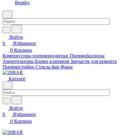
Bentley
Войти
0
Избранное
0
Корзина
Компрессоры пневмоподвески
Пневмобаллоны
Амортизаторы
Блоки клапанов
Запчасти для ремонта
Пневмостойки
Стекла фар
Фары
Каталог
Войти
0
Избранное
0
Корзина