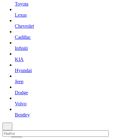
Toyota
Lexus
Chevrolet
Cadillac
Infiniti
KIA
Hyundai
Jeep
Dodge
Volvo
Bentley