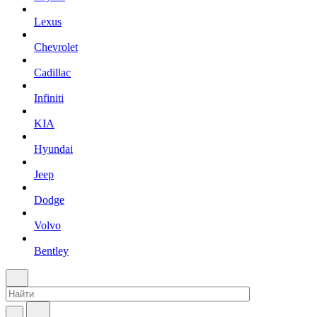
Lexus
Chevrolet
Cadillac
Infiniti
KIA
Hyundai
Jeep
Dodge
Volvo
Bentley