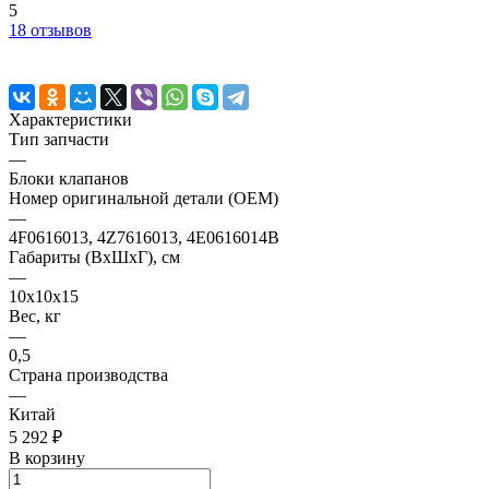
5
18 отзывов
Характеристики
Тип запчасти
—
Блоки клапанов
Номер оригинальной детали (OEM)
—
4F0616013, 4Z7616013, 4E0616014B
Габариты (ВхШхГ), см
—
10х10х15
Вес, кг
—
0,5
Страна производства
—
Китай
5 292 ₽
В корзину