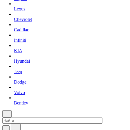
Lexus
Chevrolet
Cadillac
Infiniti
KIA
Hyundai
Jeep
Dodge
Volvo
Bentley