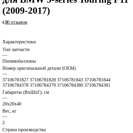
(2009-2017)
4.9
10 отзывов
Характеристики
Тип запчасти
—
Пневмобаллоны
Номер оригинальной детали (OEM)
—
37106781827 37106781828 37106781843 37106781844
37106784378 37106784379 37106784380 37106784381
Габариты (ВхШхГ), см
—
20x20x40
Вес, кг
—
2
Страна производства