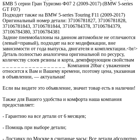
БМВ 5 серии Гран Туризмо Ф07 2 (2009-2017) (BMW 5-series
GT F07)
Подходит также на BMW 5-series Touring F11 (2009-2017)
Оригинальный номер детали: 37106781827, 37106781828,
37106781843, 37106781844, 37106784378, 37106784379,
37106784380, 37106784381
Задние пневмобаллоны на данном автомобиле не отличаются
(левый=правый), подходят на все модификации, вне
зависимости от года выпуска, двигателя и комплектации.<br/>
Деталь полностью аналогична оригинальной по ресурсу,
количеству слоев резины и корта, демпфирующим свойствам
_ _ _ _ _ _ _ _ _ _ _ _ _ _ _ _ _ Компания 20bar c уважением
относится к Вам и Вашему времени, поэтому цена, указанная
в объявлении, — актуальная!
Если вы видите это объявление, значит товар есть в наличии!
Также для Вашего удобства и комфорта наша компания
предоставляет:
- Гарантию на все детали от 6 месяцев;
- Помощь при выборе детали;
- Доставку по Москве в считаные часы; Все детали абсолютно