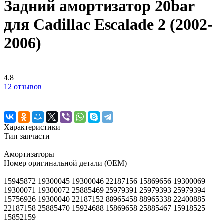
Задний амортизатор 20bar
для Cadillac Escalade 2 (2002-
2006)
4.8
12 отзывов
Характеристики
Тип запчасти
—
Амортизаторы
Номер оригинальной детали (OEM)
—
15945872 19300045 19300046 22187156 15869656 19300069
19300071 19300072 25885469 25979391 25979393 25979394
15756926 19300040 22187152 88965458 88965338 22400885
22187158 25885470 15924688 15869658 25885467 15918525
15852159