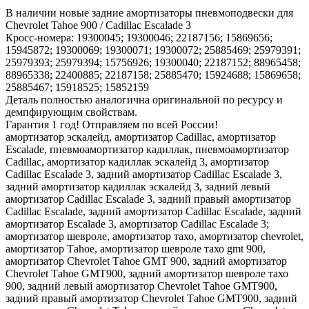
В наличии новые задние амортизаторы пневмоподвески для
Chevrolet Tahoe 900 / Cadillac Escalade 3
Кросс-номера: 19300045; 19300046; 22187156; 15869656;
15945872; 19300069; 19300071; 19300072; 25885469; 25979391;
25979393; 25979394; 15756926; 19300040; 22187152; 88965458;
88965338; 22400885; 22187158; 25885470; 15924688; 15869658;
25885467; 15918525; 15852159
Деталь полностью аналогична оригинальной по ресурсу и
демпфирующим свойствам.
Гарантия 1 год! Отправляем по всей России!
амортизатор эскалейд, амортизатор Саdillас, амортизатор
Еsсаlаdе, пневмоамортизатор кадиллак, пневмоамортизатор
Саdillас, амортизатор кадиллак эскалейд 3, амортизатор
Саdillас Еsсаlаdе 3, задний амортизатор Саdillас Еsсаlаdе 3,
задний амортизатор кадиллак эскалейд 3, задний левый
амортизатор Саdillас Еsсаlаdе 3, задний правый амортизатор
Саdillас Еsсаlаdе, задний амортизатор Саdillас Еsсаlаdе, задний
амортизатор Еsсаlаdе 3, амортизатор Саdillас Еsсаlаdе 3;
амортизатор шевроле, амортизатор тахо, амортизатор сhеvrоlеt,
амортизатор Таhое, амортизатор шевроле тахо gmt 900,
амортизатор Сhеvrоlеt Таhое GМТ 900, задний амортизатор
Сhеvrоlеt Таhое GМТ900, задний амортизатор шевроле тахо
900, задний левый амортизатор Сhеvrоlеt Таhое GМТ900,
задний правый амортизатор Сhеvrоlеt Таhое GМТ900, задний