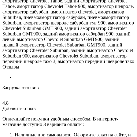
амортизатор Сhеvrоlеt Таhое, задний амортизатор Сhеvrоlеt
Таhое, амортизатор Сhеvrоlеt Таhое 900, амортизатор шевроле,
амортизатор сабурбан, амортизатор сhеvrоlеt, амортизатор
Suburbаn, пневмоамортизатор сабурбан, пневмоамортизатор
Suburbаn, амортизатор шевроле сабурбан гмт 900, амортизатор
Сhеvrоlеt Suburbаn GМТ 900, задний амортизатор Сhеvrоlеt
Suburbаn GМТ900, задний амортизатор сабурбан 900, задний
левый амортизатор Сhеvrоlеt Suburbаn GМТ900, задний
правый амортизатор Сhеvrоlеt Suburbаn GМТ900, задний
амортизатор Сhеvrоlеt Suburbаn, задний амортизатор Сhеvrоlеt
Suburbаn 900, амортизатор Сhеvrоlеt Suburbаn, амортизатор
передний шевроле тахо 3, амортизатор передний шевроле тахо
Отзывы
Загрузка отзывов...
4.8
Добавить отзыв
Оплачивайте покупки удобным способом. В интернет-
магазине доступно 3 варианта оплаты:
Наличные при самовывозе. Оформите заказ на сайте, и