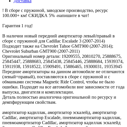
Доставка
! В сборе с пружиной, заводское производство, ресурс
100.000+ км! СКИДКА 5% -напишите в чат!
Гарантия 1 год!
В наличии новый передний амортизатор левый/правый в
сборе с пружиной для Cadillac Escalade 3 (2007-2014)
Подходит также на Chevrolet Tahoe GMT900 (2007-2014);
Chevrolet Suburban GMT900 (2007-2011)
Оригинальный номер детали: 19209555, 20810270, 25888675,
25845447, 25888683, 25845438, 25845446, 25888684, 15939374,
15911938, 15918522, 15909491, 15886465, 19300031, 19353945
Передние амортизаторы на данном автомобиле не отличаются
(левый=правый), поставляются в сборе с пружиной и с
обманками системы Magnetic Ride Control, чтобы не было
ошибки. Подходят на все автомобили вне зависимости от года
выпуска, двигателя и комплектации.
Деталь полностью аналогична оригинальной по ресурсу и
демпфирующим свойствам.
амортизатор кадиллак, амортизатор эскалейд, амортизатор
Cadillac, амортизатор Escalade, пневмоамортизатор кадиллак,
пневмоамортизатор Cadillac, амортизатор кадиллак эскалейд