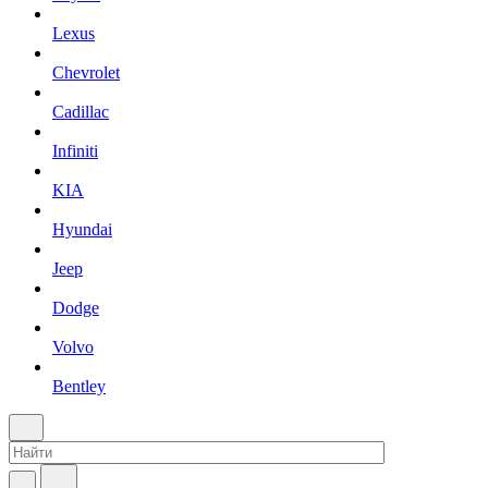
Lexus
Chevrolet
Cadillac
Infiniti
KIA
Hyundai
Jeep
Dodge
Volvo
Bentley