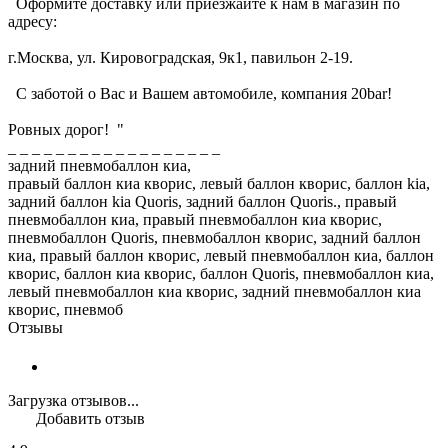
Оформите доставку или приезжайте к нам в магазин по
адресу:
г.Москва, ул. Кировоградская, 9к1, павильон 2-19.
С заботой о Вас и Вашем автомобиле, компания 20bar!
Ровных дорог! "
_ _ _ _ _ _ _ _ _ _ _ _ _ _ _ _ _ _
задний пневмобаллон киа,
правый баллон киа кворис, левый баллон кворис, баллон kia,
задний баллон kia Quoris, задний баллон Quoris., правый
пневмобаллон киа, правый пневмобаллон киа кворис,
пневмобаллон Quoris, пневмобаллон кворис, задний баллон
киа, правый баллон кворис, левый пневмобаллон киа, баллон
кворис, баллон киа кворис, баллон Quoris, пневмобаллон киа,
левый пневмобаллон киа кворис, задний пневмобаллон киа
кворис, пневмоб
Отзывы
Загрузка отзывов...
Добавить отзыв