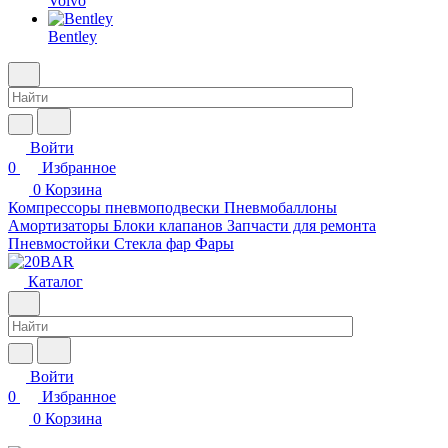
Volvo
Bentley
Войти
0
Избранное
0
Корзина
Компрессоры пневмоподвески
Пневмобаллоны
Амортизаторы
Блоки клапанов
Запчасти для ремонта
Пневмостойки
Стекла фар
Фары
Каталог
Войти
0
Избранное
0
Корзина