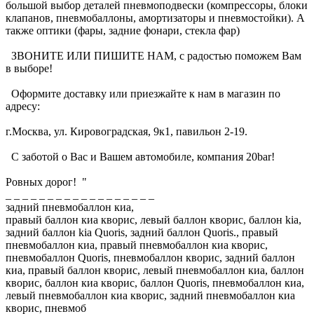
большой выбор деталей пневмоподвески (компрессоры, блоки
клапанов, пневмобаллоны, амортизаторы и пневмостойки). А
также оптики (фары, задние фонари, стекла фар)
ЗВОНИТЕ ИЛИ ПИШИТЕ НАМ, с радостью поможем Вам
в выборе!
Оформите доставку или приезжайте к нам в магазин по
адресу:
г.Москва, ул. Кировоградская, 9к1, павильон 2-19.
С заботой о Вас и Вашем автомобиле, компания 20bar!
Ровных дорог! "
_ _ _ _ _ _ _ _ _ _ _ _ _ _ _ _ _ _
задний пневмобаллон киа,
правый баллон киа кворис, левый баллон кворис, баллон kia,
задний баллон kia Quoris, задний баллон Quoris., правый
пневмобаллон киа, правый пневмобаллон киа кворис,
пневмобаллон Quoris, пневмобаллон кворис, задний баллон
киа, правый баллон кворис, левый пневмобаллон киа, баллон
кворис, баллон киа кворис, баллон Quoris, пневмобаллон киа,
левый пневмобаллон киа кворис, задний пневмобаллон киа
кворис, пневмоб