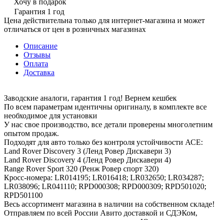
Хочу в подарок
Гарантия 1 год
Цена действительна только для интернет-магазина и может
отличаться от цен в розничных магазинах
Описание
Отзывы
Оплата
Доставка
Заводские аналоги, гарантия 1 год! Вернем кешбек
По всем параметрам идентичны оригиналу, в комплекте все
необходимое для установки
У нас свое производство, все детали проверены многолетним
опытом продаж.
Подходят для авто только без контроля устойчивости АСЕ:
Land Rover Discovery 3 (Ленд Ровер Дискавери 3)
Land Rover Discovery 4 (Ленд Ровер Дискавери 4)
Range Rover Sport 320 (Ренж Ровер спорт 320)
Кросс-номера: LR014195; LR016418; LR032650; LR034287;
LR038096; LR041110; RPD000308; RPD000309; RPD501020;
RPD501100
Весь ассортимент магазина в наличии на собственном складе!
Отправляем по всей России Авито доставкой и СДЭКом,