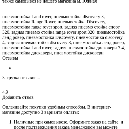
также самовывоз из нашего магазина м. Южная
_ _ _ _ _ _ _ _ _ _ _ _ _ _ _ _ _ _
пневмостойка Lаnd rоvеr, пневмостойка disсоvеry 3,
пневмостойка Rаngе Rоvеr, пневмостойка Disсоvеry,
пневмостойка rаngе rоvеr sроrt, задняя пневмо стойка спорт
320, задняя пневмо стойка range rover sport 320, пневмостойка
лэнд ровер, пневмостойка Disсоvеry, пневмостойка disсоvеry
4, задняя пневмостойка discovery 3, пневмостойка ленд ровер,
пневмостойка Lаnd rоvеr, задняя пневмостойка дисковери 3 4,
пневмостойка дискавери, пневмостойка дисковери
Отзывы
Загрузка отзывов...
4.9
Добавить отзыв
Оплачивайте покупки удобным способом. В интернет-
магазине доступно 3 варианта оплаты:
Наличные при самовывозе. Оформите заказ на сайте, и
после подтверждения заказа менеджером вы можете