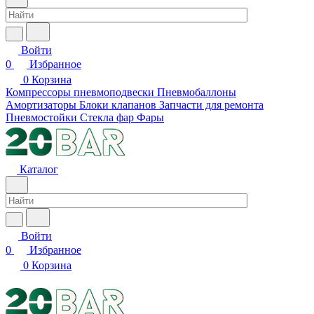
Войти
0
Избранное
0
Корзина
Компрессоры пневмоподвески
Пневмобаллоны
Амортизаторы
Блоки клапанов
Запчасти для ремонта
Пневмостойки
Стекла фар
Фары
Каталог
Войти
0
Избранное
0
Корзина