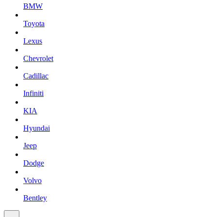
BMW
Toyota
Lexus
Chevrolet
Cadillac
Infiniti
KIA
Hyundai
Jeep
Dodge
Volvo
Bentley