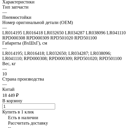
Характеристики
Тип запчасти
—
Пневмостойки
Номер оригинальной детали (OEM)
—
LR014195 LR016418 LR032650 LR034287 LR038096 LR041110
RPD000308 RPD000309 RPD501020 RPD501100
Габариты (ВхШхГ), см
—
LR014195; LR016418; LR032650; LR034287; LR038096;
LR041110; RPD000308; RPD000309; RPD501020; RPD501100
Вес, кг
—
10
Страна производства
—
Китай
18 449 ₽
В корзину
Купить в 1 клик
Есть в наличии
Рассчитать доставку