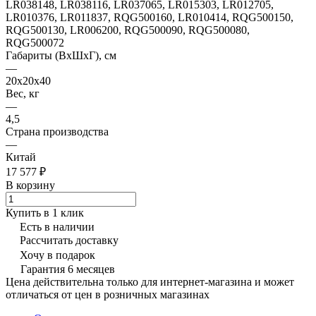
LR038148, LR038116, LR037065, LR015303, LR012705,
LR010376, LR011837, RQG500160, LR010414, RQG500150,
RQG500130, LR006200, RQG500090, RQG500080,
RQG500072
Габариты (ВхШхГ), см
—
20x20x40
Вес, кг
—
4,5
Страна производства
—
Китай
17 577 ₽
В корзину
Купить в 1 клик
Есть в наличии
Рассчитать доставку
Хочу в подарок
Гарантия 6 месяцев
Цена действительна только для интернет-магазина и может
отличаться от цен в розничных магазинах