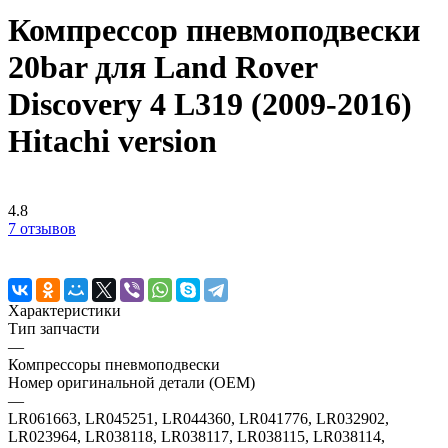
Компрессор пневмоподвески
20bar для Land Rover
Discovery 4 L319 (2009-2016)
Hitachi version
4.8
7 отзывов
Характеристики
Тип запчасти
—
Компрессоры пневмоподвески
Номер оригинальной детали (OEM)
—
LR061663, LR045251, LR044360, LR041776, LR032902,
LR023964, LR038118, LR038117, LR038115, LR038114,