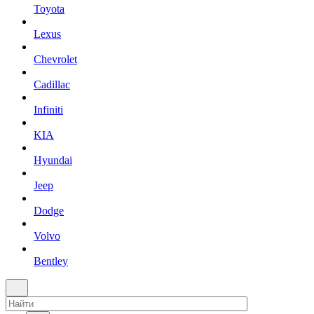
Toyota
Lexus
Chevrolet
Cadillac
Infiniti
KIA
Hyundai
Jeep
Dodge
Volvo
Bentley