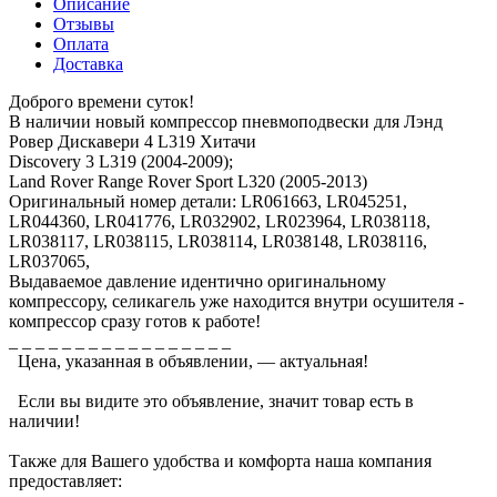
Описание
Отзывы
Оплата
Доставка
Доброго времени суток!
В наличии новый компрессор пневмоподвески для Лэнд
Ровер Дискавери 4 L319 Хитачи
Discovery 3 L319 (2004-2009);
Land Rover Range Rover Sport L320 (2005-2013)
Оригинальный номер детали: LR061663, LR045251,
LR044360, LR041776, LR032902, LR023964, LR038118,
LR038117, LR038115, LR038114, LR038148, LR038116,
LR037065,
Выдаваемое давление идентично оригинальному
компрессору, селикагель уже находится внутри осушителя -
компрессор сразу готов к работе!
_ _ _ _ _ _ _ _ _ _ _ _ _ _ _ _ _
Цена, указанная в объявлении, — актуальная!
Если вы видите это объявление, значит товар есть в
наличии!
Также для Вашего удобства и комфорта наша компания
предоставляет: