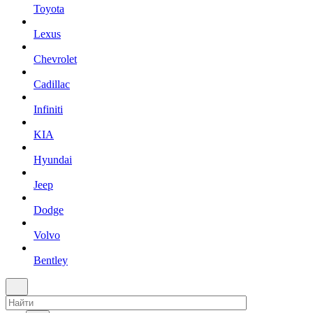
Toyota
Lexus
Chevrolet
Cadillac
Infiniti
KIA
Hyundai
Jeep
Dodge
Volvo
Bentley