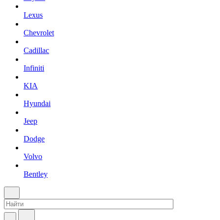
Lexus
Chevrolet
Cadillac
Infiniti
KIA
Hyundai
Jeep
Dodge
Volvo
Bentley