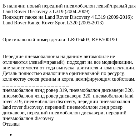
В наличии новый передний пневмобаллон левый/правый для
Land Rover Discovery 3 L319 (2004-2009)
Подходит также на Land Rover Discovery 4 L319 (2009-2016);
Land Rover Range Rover Sport L320 (2005-2013)
Оригинальный номер детали: LR016403, REB500190
Передние пневмобаллоны на данном автомобиле не
отличаются (левый=правый), подходят на все модификации,
вне зависимости от года выпуска, двигателя и комплектации.
Деталь полностью аналогична оригинальной по ресурсу,
количеству слоев резины и корта, демпфирующим свойствам.
_ _ _ _ _ _ _ _ _ _ _ _ _ _ _ _ _ _
пневмобаллон лэнд ровер 319, пневмобаллон дискавери 320,
пневмобаллон лэнд ровер дискавери 320, пневмобаллон land
rover 319, пневмобаллон discovery, передний пневмобаллон
land rover discovery, передний пневмобаллон лэнд ровер
дискавери, передний пневмобаллон дискавери, передний
пневмобаллон discovery
Отзывы