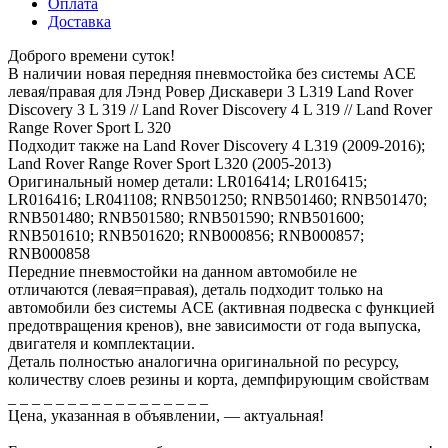
Оплата
Доставка
Доброго времени суток!
В наличии новая передняя пневмостойка без системы ACE
левая/правая для Лэнд Ровер Дискавери 3 L319 Land Rover
Discovery 3 L 319 // Land Rover Discovery 4 L 319 // Land Rover
Range Rover Sport L 320
Подходит также на Land Rover Discovery 4 L319 (2009-2016);
Land Rover Range Rover Sport L320 (2005-2013)
Оригинальный номер детали: LR016414; LR016415;
LR016416; LR041108; RNB501250; RNB501460; RNB501470;
RNB501480; RNB501580; RNB501590; RNB501600;
RNB501610; RNB501620; RNB000856; RNB000857;
RNB000858
Передние пневмостойки на данном автомобиле не
отличаются (левая=правая), деталь подходит только на
автомобили без системы ACE (активная подвеска с функцией
предотвращения кренов), вне зависимости от года выпуска,
двигателя и комплектации.
Деталь полностью аналогична оригинальной по ресурсу,
количеству слоев резины и корта, демпфирующим свойствам
_ _ _ _ _ _ _ _ _ _ _ _ _ _ _ _ _
Цена, указанная в объявлении, — актуальная!