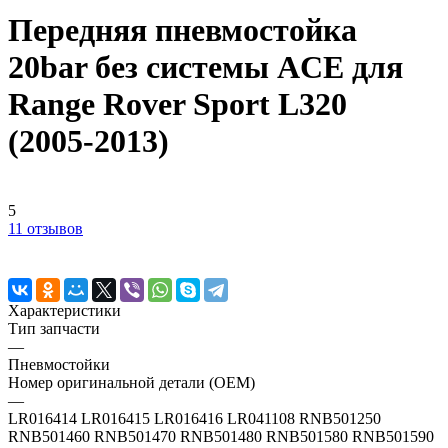
Передняя пневмостойка
20bar без системы ACE для
Range Rover Sport L320
(2005-2013)
5
11 отзывов
Характеристики
Тип запчасти
—
Пневмостойки
Номер оригинальной детали (OEM)
—
LR016414 LR016415 LR016416 LR041108 RNB501250
RNB501460 RNB501470 RNB501480 RNB501580 RNB501590