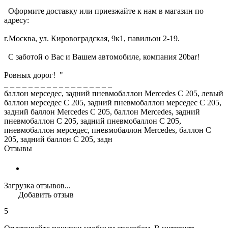
Оформите доставку или приезжайте к нам в магазин по
адресу:
г.Москва, ул. Кировоградская, 9к1, павильон 2-19.
С заботой о Вас и Вашем автомобиле, компания 20bar!
Ровных дорог! "
_ _ _ _ _ _ _ _ _ _ _ _ _ _ _ _ _ _
баллон мерседес, задний пневмобаллон Mercedes C 205, левый
баллон мерседес C 205, задний пневмобаллон мерседес C 205,
задний баллон Mercedes C 205, баллон Mercedes, задний
пневмобаллон C 205, задний пневмобаллон C 205,
пневмобаллон мерседес, пневмобаллон Mercedes, баллон C
205, задний баллон C 205, задн
Отзывы
Загрузка отзывов...
Добавить отзыв
5