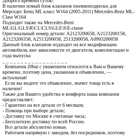
Доброго времени суток!
В наличии новый блок клапанов пневмоподвески для
Мерседес Бенц ML класс W164 (2005-2011) Mercedes-Benz ML-
Class W164
Подходит также на Mercedes-Benz
ML\GL\GLS\R\CL\CLS\GLE\S\E-classe
Оригинальный номер детали: A2123200658, A2123200158,
A2123200358, A2513200058, 2513200058, A0993200058
Данный блок клапанов подходит на все модификации
автомобиля, вне зависимости от двигателя, комплектации и
года выпуска
_ _ _ _ _ _ _ _ _ _ _ _ _ _ _ _ _ _
Компания 20bar c уважением относится к Вам и Вашему
времени, поэтому цена, указанная в объявлении, —
актуальная!
Если вы видите это объявление, значит товар есть в
наличии!
Также для Вашего удобства и комфорта наша компания
предоставляет:
- Гарантию на все детали от 6 месяцев;
- Помощь при выборе детали;
- Доставку по Москве в считаные часы;
- Бесплатную доставку по всей России.
Все детали абсолютно новые.
Работаем напрямую с заводом, без посредников, поэтому