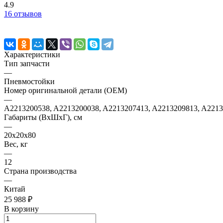
4.9
16 отзывов
Характеристики
Тип запчасти
—
Пневмостойки
Номер оригинальной детали (OEM)
—
A2213200538, A2213200038, A2213207413, A2213209813, A2213
Габариты (ВхШхГ), см
—
20х20х80
Вес, кг
—
12
Страна производства
—
Китай
25 988 ₽
В корзину