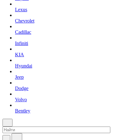
Lexus
Chevrolet
Cadillac
Infiniti
KIA
Hyundai
Jeep
Dodge
Volvo
Bentley