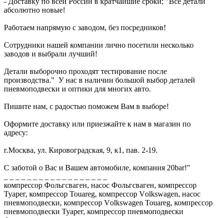
- Доставку по всей России в кратчайшие сроки; "Все детали
абсолютно новые!
Работаем напрямую с заводом, без посредников!
Сотрудники нашей компании лично посетили несколько
заводов и выбрали лучший!
Детали выборочно проходят тестирование после
производства." У нас в наличии большой выбор деталей
пневмоподвески и оптики для многих авто.
Пишите нам, с радостью поможем Вам в выборе!
Оформите доставку или приезжайте к нам в магазин по
адресу:
г.Москва, ул. Кировоградская, 9, к1, пав. 2-19.
С заботой о Вас и Вашем автомобиле, компания 20bar!"
_ _ _ _ _ _ _ _ _ _ _ _ _ _ _ _ _ _
компрессор Фольгсваген, насос Фольгсваген, компрессор
Туарег, компрессор Тоuаrеg, компрессор Vоlkswаgеn, насос
пневмоподвески, компрессор Vоlkswаgеn Тоuаrеg, компрессор
пневмоподвески Туарег, компрессор пневмоподвески