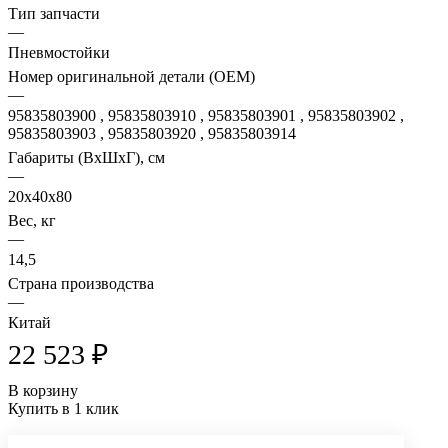
Тип запчасти
—
Пневмостойки
Номер оригинальной детали (OEM)
—
95835803900 , 95835803910 , 95835803901 , 95835803902 ,
95835803903 , 95835803920 , 95835803914
Габариты (ВхШхГ), см
—
20х40х80
Вес, кг
—
14,5
Страна производства
—
Китай
22 523 ₽
В корзину
Купить в 1 клик