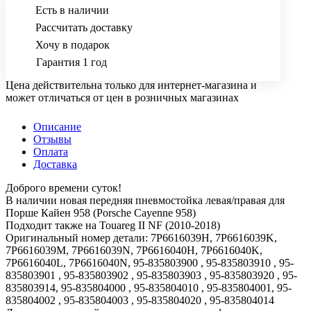
Есть в наличии
Рассчитать доставку
Хочу в подарок
Гарантия 1 год
Цена действительна только для интернет-магазина и
может отличаться от цен в розничных магазинах
Описание
Отзывы
Оплата
Доставка
Доброго времени суток!
В наличии новая передняя пневмостойка левая/правая для
Порше Кайен 958 (Porsche Cayenne 958)
Подходит также на Touareg II NF (2010-2018)
Оригинальный номер детали: 7P6616039H, 7P6616039K,
7P6616039M, 7P6616039N, 7P6616040H, 7P6616040K,
7P6616040L, 7P6616040N, 95-835803900 , 95-835803910 , 95-
835803901 , 95-835803902 , 95-835803903 , 95-835803920 , 95-
835803914, 95-835804000 , 95-835804010 , 95-835804001, 95-
835804002 , 95-835804003 , 95-835804020 , 95-835804014