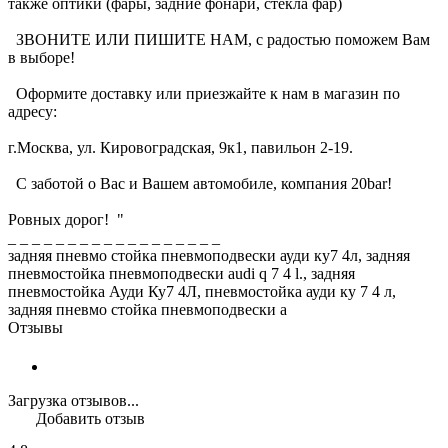
также оптики (фары, задние фонари, стекла фар)
ЗВОНИТЕ ИЛИ ПИШИТЕ НАМ, с радостью поможем Вам
в выборе!
Оформите доставку или приезжайте к нам в магазин по
адресу:
г.Москва, ул. Кировоградская, 9к1, павильон 2-19.
С заботой о Вас и Вашем автомобиле, компания 20bar!
Ровных дорог! "
_ _ _ _ _ _ _ _ _ _ _ _ _ _ _ _ _ _
задняя пневмо стойка пневмоподвески ауди ку7 4л, задняя
пневмостойка пневмоподвески audi q 7 4 l., задняя
пневмостойка Ауди Ку7 4Л, пневмостойка ауди ку 7 4 л,
задняя пневмо стойка пневмоподвески a
Отзывы
Загрузка отзывов...
Добавить отзыв