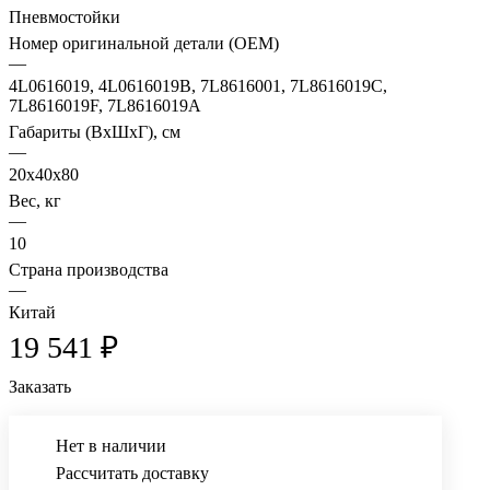
Пневмостойки
Номер оригинальной детали (OEM)
—
4L0616019, 4L0616019B, 7L8616001, 7L8616019C,
7L8616019F, 7L8616019A
Габариты (ВхШхГ), см
—
20х40х80
Вес, кг
—
10
Страна производства
—
Китай
19 541 ₽
Заказать
Нет в наличии
Рассчитать доставку