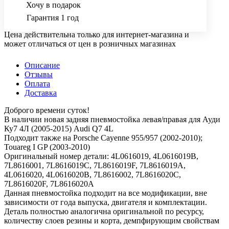
Хочу в подарок
Гарантия 1 год
Цена действительна только для интернет-магазина и
может отличаться от цен в розничных магазинах
Описание
Отзывы
Оплата
Доставка
Доброго времени суток!
В наличии новая задняя пневмостойка левая/правая для Ауди
Ку7 4Л (2005-2015) Audi Q7 4L
Подходит также на Porsche Cayenne 955/957 (2002-2010);
Touareg I GP (2003-2010)
Оригинальный номер детали: 4L0616019, 4L0616019B,
7L8616001, 7L8616019C, 7L8616019F, 7L8616019A,
4L0616020, 4L0616020B, 7L8616002, 7L8616020C,
7L8616020F, 7L8616020A
Данная пневмостойка подходит на все модификации, вне
зависимости от года выпуска, двигателя и комплектации.
Деталь полностью аналогична оригинальной по ресурсу,
количеству слоев резины и корта, демпфирующим свойствам