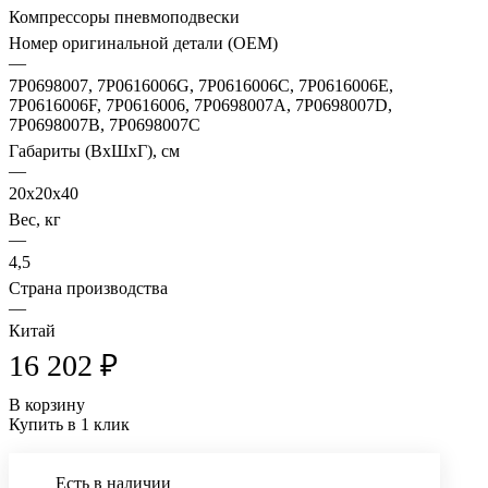
Компрессоры пневмоподвески
Номер оригинальной детали (OEM)
—
7P0698007, 7P0616006G, 7P0616006C, 7P0616006E,
7P0616006F, 7P0616006, 7P0698007A, 7P0698007D,
7P0698007B, 7P0698007C
Габариты (ВхШхГ), см
—
20x20x40
Вес, кг
—
4,5
Страна производства
—
Китай
16 202 ₽
В корзину
Купить в 1 клик
Есть в наличии