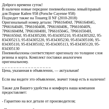
Доброго времени суток!
В наличии новые передние пневмобаллоны левый/правый
для Порше Кайен 958 (Porsche Cayenne 958)
Подходит также на Touareg II NF (2010-2018)
Оригинальный номер детали: 7P6616404J, 7P6616404G,
7P6616404H, 7P6616040R, 7P6616040K, 7P6616040N,
7P6616040M, 7P6616040H, 7P6616504G, 7P6616504H,
7P6616504J, 95-834305200, 95-834305210, 95-834305202, 95-
834305213, 95-834305220, 95-834305230, 95-834305100, 95-
834305110, 95-834305102, 95-834305113, 95-834305120, 95-
834305130
Пневмобаллоны соответствуют оригиналу по толщине слоя
резины и корта. Комплект поставки аналогичен
оригинальному.
_ _ _ _ _ _ _ _ _ _ _ _ _ _ _ _ _
Цена, указанная в объявлении, — актуальная!
Если вы видите это объявление, значит товар есть в наличии!
Также для Вашего удобства и комфорта наша компания
предоставляет:
- Гарантию на все детали от производителя;