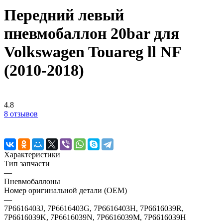
Передний левый
пневмобаллон 20bar для
Volkswagen Touareg ll NF
(2010-2018)
4.8
8 отзывов
Характеристики
Тип запчасти
—
Пневмобаллоны
Номер оригинальной детали (OEM)
—
7P6616403J, 7P6616403G, 7P6616403H, 7P6616039R,
7P6616039K, 7P6616039N, 7P6616039M, 7P6616039H