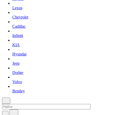
Lexus
Chevrolet
Cadillac
Infiniti
KIA
Hyundai
Jeep
Dodge
Volvo
Bentley