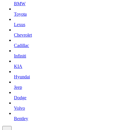
BMW
Toyota
Lexus
Chevrolet
Cadillac
Infiniti
KIA
Hyundai
Jeep
Dodge
Volvo
Bentley