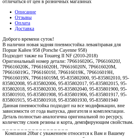
отличаться от цен в розничных магазинах
Описание
Отзывы
Оплата
Доставка
Доброго времени суток!
В наличии новая задняя пневмостойка левая/правая для
Порше Кайен 958 (Porsche Cayenne 958)
Подходит также на Touareg II NF (2010-2018)
Оригинальный номер детали: 7P6616020G, 7P6616020J,
7P6616020K, 7P6616020H, 7P6616020N, 7P6616020M,
7P6616019G, 7P6616019J, 7P6616019K, 7P6616019H,
7P6616019N, 7P6616019M, 95-835802000, 95-835802010, 95-
835802008, 95-835802006, 95-835802017, 95-835802015, 95-
835802018, 95-835802030, 95-835802040, 95-835801900, 95-
835801910, 95-835801908, 95-835801906, 95-835801917, 95-
835801915, 95-835801918, 95-835801930, 95-835801940
Данная пневмостойка подходит на все модификации, вне
зависимости от года выпуска, двигателя и комплектации.
Деталь полностью аналогична оригинальной по ресурсу,
количеству слоев резины и корта, демпфирующим свойствам.
_ _ _ _ _ _ _ _ _ _ _ _ _ _ _ _ _ _
Компания 20bar c уважением относится к Вам и Вашему