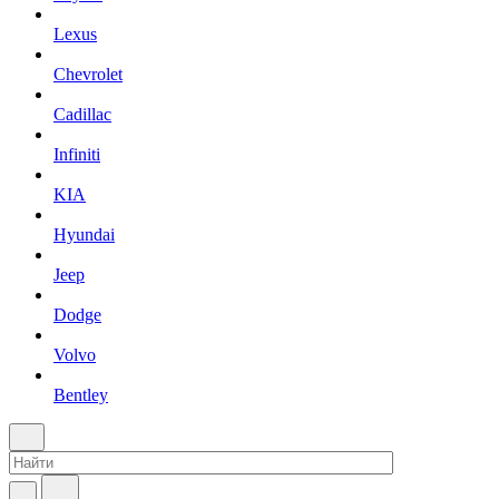
Lexus
Chevrolet
Cadillac
Infiniti
KIA
Hyundai
Jeep
Dodge
Volvo
Bentley