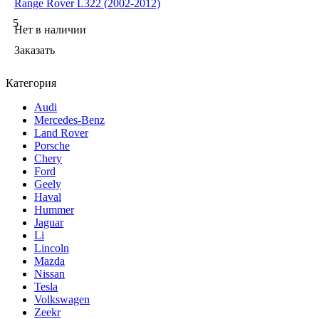
Range Rover L322 (2002-2012)
5
Нет в наличии
Заказать
Категория
Audi
Mercedes-Benz
Land Rover
Porsche
Chery
Ford
Geely
Haval
Hummer
Jaguar
Li
Lincoln
Mazda
Nissan
Tesla
Volkswagen
Zeekr