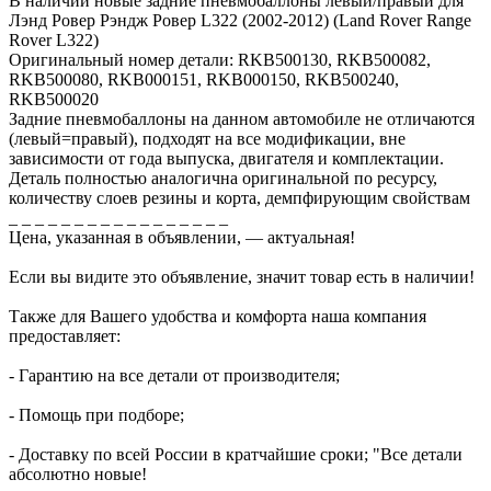
В наличии новые задние пневмобаллоны левый/правый для
Лэнд Ровер Рэндж Ровер L322 (2002-2012) (Land Rover Range
Rover L322)
Оригинальный номер детали: RKB500130, RKB500082,
RKB500080, RKB000151, RKB000150, RKB500240,
RKB500020
Задние пневмобаллоны на данном автомобиле не отличаются
(левый=правый), подходят на все модификации, вне
зависимости от года выпуска, двигателя и комплектации.
Деталь полностью аналогична оригинальной по ресурсу,
количеству слоев резины и корта, демпфирующим свойствам
_ _ _ _ _ _ _ _ _ _ _ _ _ _ _ _ _
Цена, указанная в объявлении, — актуальная!
Если вы видите это объявление, значит товар есть в наличии!
Также для Вашего удобства и комфорта наша компания
предоставляет:
- Гарантию на все детали от производителя;
- Помощь при подборе;
- Доставку по всей России в кратчайшие сроки; "Все детали
абсолютно новые!