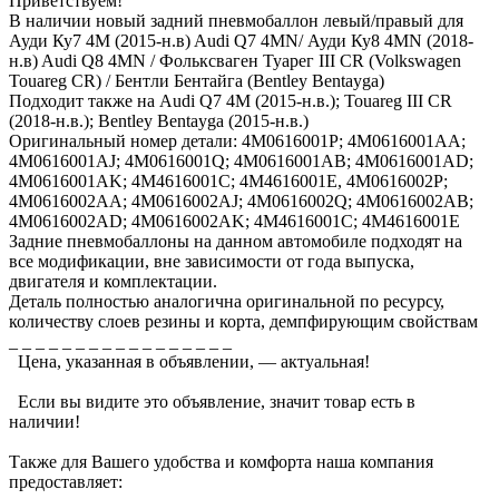
Приветствуем!
В наличии новый задний пневмобаллон левый/правый для
Ауди Ку7 4M (2015-н.в) Audi Q7 4MN/ Ауди Ку8 4MN (2018-
н.в) Audi Q8 4MN / Фольксваген Туарег III CR (Volkswagen
Touareg CR) / Бентли Бентайга (Bentley Bentayga)
Подходит также на Audi Q7 4M (2015-н.в.); Touareg III CR
(2018-н.в.); Bentley Bentayga (2015-н.в.)
Оригинальный номер детали: 4M0616001P; 4M0616001AA;
4M0616001AJ; 4M0616001Q; 4M0616001AB; 4M0616001AD;
4M0616001AK; 4M4616001C; 4M4616001E, 4M0616002P;
4M0616002AA; 4M0616002AJ; 4M0616002Q; 4M0616002AB;
4M0616002AD; 4M0616002AK; 4M4616001C; 4M4616001E
Задние пневмобаллоны на данном автомобиле подходят на
все модификации, вне зависимости от года выпуска,
двигателя и комплектации.
Деталь полностью аналогична оригинальной по ресурсу,
количеству слоев резины и корта, демпфирующим свойствам
_ _ _ _ _ _ _ _ _ _ _ _ _ _ _ _ _
Цена, указанная в объявлении, — актуальная!
Если вы видите это объявление, значит товар есть в
наличии!
Также для Вашего удобства и комфорта наша компания
предоставляет: