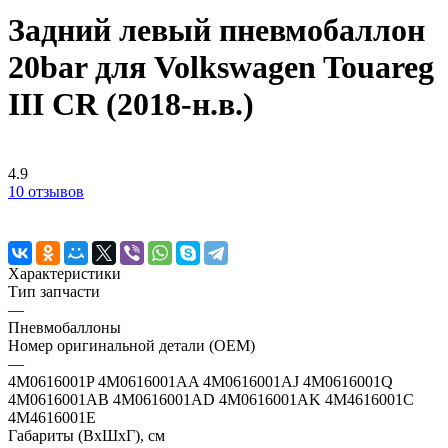
Задний левый пневмобаллон
20bar для Volkswagen Touareg
III CR (2018-н.в.)
4.9
10 отзывов
Характеристики
Тип запчасти
—
Пневмобаллоны
Номер оригинальной детали (OEM)
—
4M0616001P 4M0616001AA 4M0616001AJ 4M0616001Q
4M0616001AB 4M0616001AD 4M0616001AK 4M4616001C
4M4616001E
Габариты (ВхШхГ), см