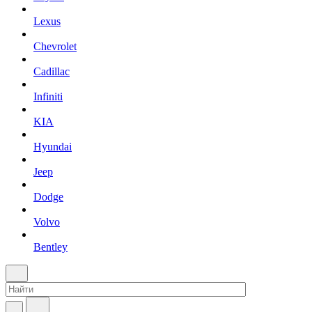
Lexus
Chevrolet
Cadillac
Infiniti
KIA
Hyundai
Jeep
Dodge
Volvo
Bentley