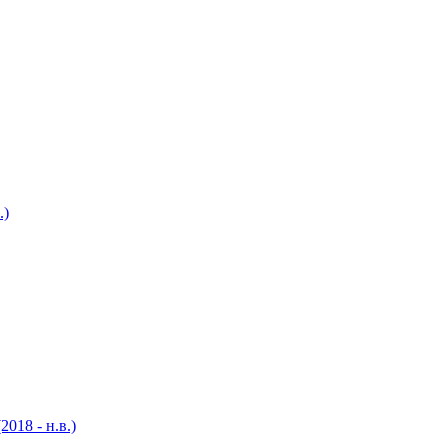
.)
018 - н.в.)